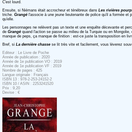
C'est lourd.
Ensuite, si Niémans était accrocheur et ténébreux dans
Les rivières pourp
triche.
Grangé
l'associe à une jeune lieutenante de police qu'il a formée et
qu'elle.
Les personnages ne relèvent pas un texte et une enquête décevante et perclus
de
Grangé
quand l'action se passe au milieu de la Turquie ou en Mongolie,
manque de peps, ça manque de finition : est-ce juste la transposition en liv
Bref, si
La dernière chasse
se lit très vite et facilement, vous lèverez sou
Editeur : Le Livre de Poche
Année de publication : 2020
Année de 1e publication VO : 2019
Année de 1e publication VF : 2019
Nombre de pages : 425
Langue originale : Français
ISBN 13 : 978-2-253-24152-2
ISBN 10 / ASIN : 2253241520
Prix : 9,20
Devise : €