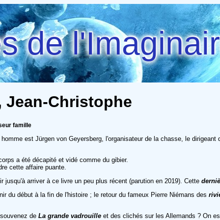
 de l'Imaginai
, Jean-Christophe
seur famille
 homme est Jürgen von Geyersberg, l'organisateur de la chasse, le dirigeant
corps a été décapité et vidé comme du gibier.
e cette affaire puante.
jusqu'à arriver à ce livre un peu plus récent (parution en 2019). Cette
derni
enir du début à la fin de l'histoire ; le retour du fameux Pierre Niémans des
riv
s souvenez de
La grande vadrouille
et des clichés sur les Allemands ? On e