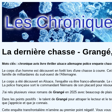
Les Chroniques
La dernière chasse - Grangé
Mots clés : chronique avis livre thriller alsace allemagne police enquete chas
Le corps d'un homme est découvert en forêt lors d'une chasse à courre. Cet
famille de milliardaires du sud-ouest de l'Allemagne.
Le corps a été découvert en Alsace, l'enquête va être franco-allemande. Le 
La police française sort le commandant Niémans de son placard pour résoudr
J'ai relu plusieurs vieux romans de
Grangé
en 2025 avec beaucoup de plaisir 
Dans les points positifs : le talent de
Grangé
pour attraper le lecteur et le t
que j'apprécie et que je connais.
Cette enquête transfrontalière m'amène au premier point négatif. Vous vou