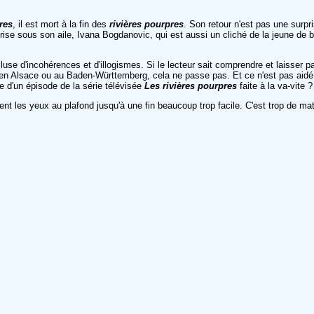
res
, il est mort à la fin des
rivières pourpres
. Son retour n'est pas une surp
 prise sous son aile, Ivana Bogdanovic, qui est aussi un cliché de la jeune de 
e d'incohérences et d'illogismes. Si le lecteur sait comprendre et laisser pas
 en Alsace ou au Baden-Württemberg, cela ne passe pas. Et ce n'est pas aidé 
re d'un épisode de la série télévisée
Les rivières pourpres
faite à la va-vite ?
vent les yeux au plafond jusqu'à une fin beaucoup trop facile. C'est trop de ma