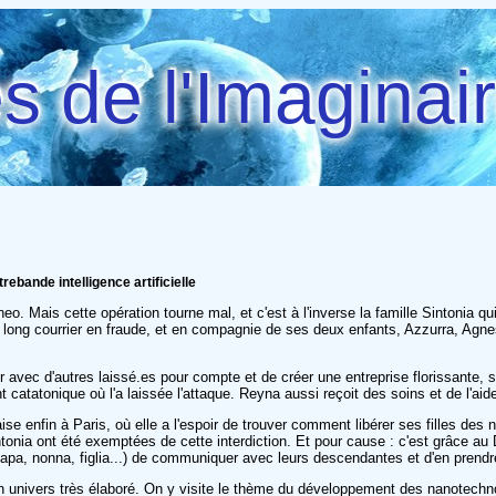
 de l'Imaginai
ebande intelligence artificielle
neo. Mais cette opération tourne mal, et c'est à l'inverse la famille Sintonia q
ier long courrier en fraude, et en compagnie de ses deux enfants, Azzurra, Agne
uer avec d'autres laissé.es pour compte et de créer une entreprise florissante
tatonique où l'a laissée l'attaque. Reyna aussi reçoit des soins et de l'aide, 
ise enfin à Paris, où elle a l'espoir de trouver comment libérer ses filles des n
intonia ont été exemptées de cette interdiction. Et pour cause : c'est grâce a
a, nonna, figlia...) de communiquer avec leurs descendantes et d'en prendre le
 univers très élaboré. On y visite le thème du développement des nanotechnolo