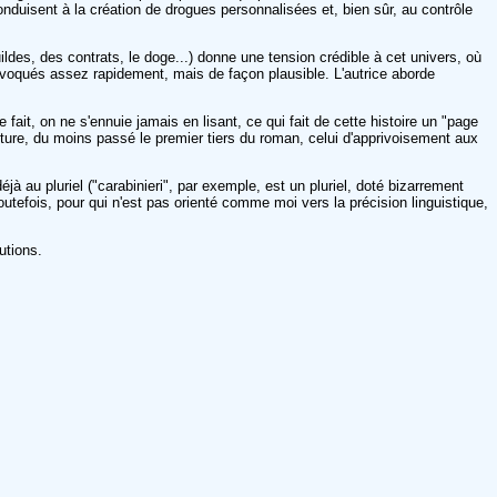
conduisent à la création de drogues personnalisées et, bien sûr, au contrôle
guildes, des contrats, le doge...) donne une tension crédible à cet univers, où
 évoqués assez rapidement, mais de façon plausible. L'autrice aborde
fait, on ne s'ennuie jamais en lisant, ce qui fait de cette histoire un "page
riture, du moins passé le premier tiers du roman, celui d'apprivoisement aux
à au pluriel ("carabinieri", par exemple, est un pluriel, doté bizarrement
tefois, pour qui n'est pas orienté comme moi vers la précision linguistique,
utions.