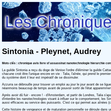
Les Chroniques
Sintonia - Pleynet, Audrey
Mots clés : chronique avis livre sf assassinat nanotechnologie hierarchie contr
La guilde Sintonia a reçu du doge de Venise l'ordre d'éliminer la guilde Catta
chacune croit être l'unique encore en vie : Talia, l'aînée, qui prend le prem
du système dont il leur est impératif de se dissimuler.
Azzurra se débrouille pour trouver un emploi au jour le jour avant de se lig
néanmoins beaucoup de temps avant de pouvoir sortir de l'état apparemment ca
Après avoir dû fuir - encore ! - d'Amsterdam, et partir de Londres, Talia s'apa
d'interdire les nanotechnologies visant à influer sur le comportement, les S
aussi efficaces au service des puissants. C'est ce qui permet aux aînées (cap
Cette histoire de vengeance et de maturation personnelle se déroule dans un