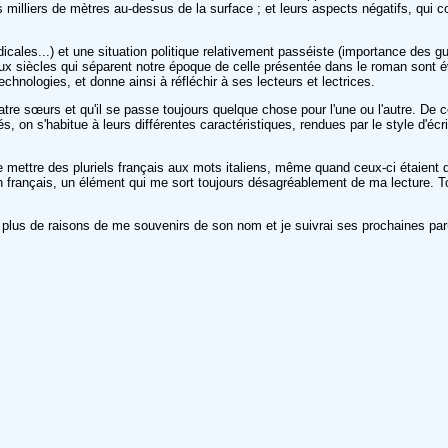
des milliers de mètres au-dessus de la surface ; et leurs aspects négatifs, qui 
médicales...) et une situation politique relativement passéiste (importance des 
 deux siècles qui séparent notre époque de celle présentée dans le roman sont
hnologies, et donne ainsi à réfléchir à ses lecteurs et lectrices.
tre sœurs et qu'il se passe toujours quelque chose pour l'une ou l'autre. De ce 
, on s'habitue à leurs différentes caractéristiques, rendues par le style d'éc
e mettre des pluriels français aux mots italiens, même quand ceux-ci étaient déj
n français, un élément qui me sort toujours désagréablement de ma lecture. Tou
re plus de raisons de me souvenirs de son nom et je suivrai ses prochaines par