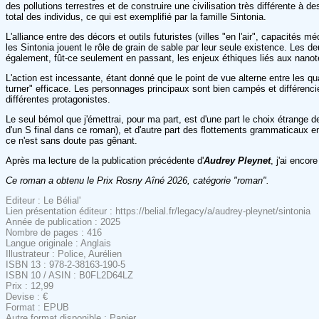
des pollutions terrestres et de construire une civilisation très différente à 
total des individus, ce qui est exemplifié par la famille Sintonia.
L'alliance entre des décors et outils futuristes (villes "en l'air", capacités 
les Sintonia jouent le rôle de grain de sable par leur seule existence. Les
également, fût-ce seulement en passant, les enjeux éthiques liés aux nanotec
L'action est incessante, étant donné que le point de vue alterne entre les qua
turner" efficace. Les personnages principaux sont bien campés et différenciés
différentes protagonistes.
Le seul bémol que j'émettrai, pour ma part, est d'une part le choix étrange d
d'un S final dans ce roman), et d'autre part des flottements grammaticaux e
ce n'est sans doute pas gênant.
Après ma lecture de la publication précédente d'
Audrey Pleynet
, j'ai enco
Ce roman a obtenu le Prix Rosny Aîné 2026, catégorie "roman".
Editeur : Le Bélial'
Lien présentation éditeur : https://belial.fr/legacy/a/audrey-pleynet/sintonia
Année de publication : 2025
Nombre de pages : 416
Langue originale : Anglais
Illustrateur : Police, Aurélien
ISBN 13 : 978-2-38163-190-5
ISBN 10 / ASIN : B0FL2D64LZ
Prix : 12,99
Devise : €
Format : EPUB
Autre format disponible : Papier