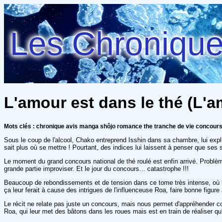
Les Chroniques
L'amour est dans le thé (L'a
Mots clés : chronique avis manga shôjo romance the tranche de vie concour
Sous le coup de l'alcool, Chako entreprend Isshin dans sa chambre, lui expli
sait plus où se mettre ! Pourtant, des indices lui laissent à penser que ses
Le moment du grand concours national de thé roulé est enfin arrivé. Problème 
grande partie improviser. Et le jour du concours... catastrophe !!!
Beaucoup de rebondissements et de tension dans ce tome très intense, où l
ça leur ferait à cause des intrigues de l'influenceuse Roa, faire bonne figure
Le récit ne relate pas juste un concours, mais nous permet d'appréhender com
Roa, qui leur met des bâtons dans les roues mais est en train de réaliser qu'e