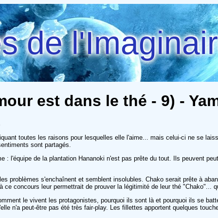
 de l'Imaginai
mour est dans le thé - 9) - 
s
quant toutes les raisons pour lesquelles elle l'aime... mais celui-ci ne se l
 sentiments sont partagés.
: l'équipe de la plantation Hananoki n'est pas prête du tout. Ils peuvent peut-
es problèmes s'enchaînent et semblent insolubles. Chako serait prête à aband
 à ce concours leur permettrait de prouver la légitimité de leur thé "Chako"... 
ment le vivent les protagonistes, pourquoi ils sont là et pourquoi ils se batt
lle n'a peut-être pas été très fair-play. Les fillettes apportent quelques touc