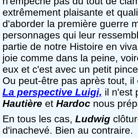
n'empêche pas du tout de clam
extrêmement plaisante et quali
d'aborder la première guerre 
personnages qui leur ressemble
partie de notre Histoire en viv
joie comme dans la peine, voire
eux et c'est avec un petit pin
Ou peut-être pas après tout, il
La perspective Luigi,
il n'es
Hautière
et
Hardoc
nous prépa
En tous les cas,
Ludwig
clôtu
d'inachevé. Bien au contraire.