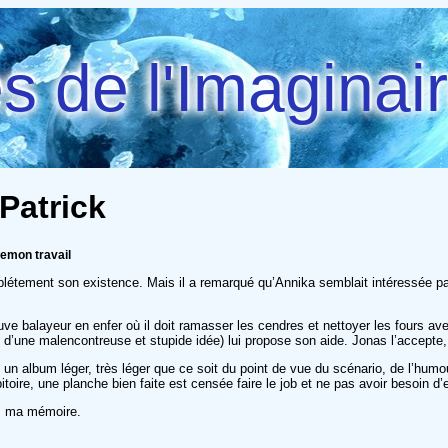
 de l'Imaginai
 Patrick
emon travail
létement son existence. Mais il a remarqué qu’Annika semblait intéressée par 
ve balayeur en enfer où il doit ramasser les cendres et nettoyer les fours ave
te d’une malencontreuse et stupide idée) lui propose son aide. Jonas l’accepte
st un album léger, très léger que ce soit du point de vue du scénario, de l’h
ire, une planche bien faite est censée faire le job et ne pas avoir besoin d’e
ns ma mémoire.