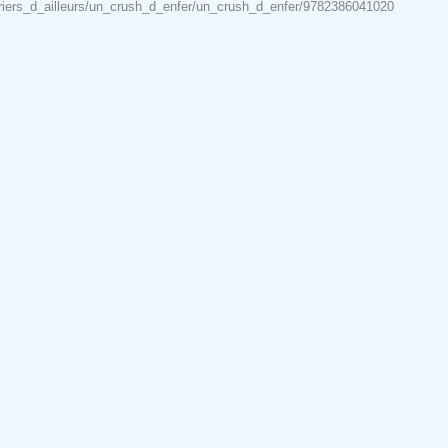
enturiers_d_ailleurs/un_crush_d_enfer/un_crush_d_enfer/9782386041020