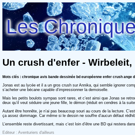
Les Chroniques
Un crush d'enfer - Wirbeleit,
Mots clés : chronique avis bande dessinée bd européenne enfer crush ange d
Jonas est au lycée et il a un gros crush sur Annika, qui semble ignorer comp
s’acheter une bécane capable d’impressionner la demoiselle.
Mais les petits boulots sympas sont rares, et c’est ainsi que Jonas se retrou
deux qu’il veut séduire une jeune fille, le démon (réduit en cendres à la sui
Autant être honnête, je n’ai pas beaucoup souri au cours de la lecture. C’e
ça assez dommage. Car même si le dessin ne souffre d’aucun défaut rédhibito
L’ensemble reste divertissant, mais c’est loin d’être une BD qui restera da
Editeur : Aventuriers d'ailleurs