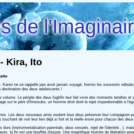
 de l'Imaginai
 Kira, Ito
alite
yo. Karen ne se rappelle pas avoir jamais voyagé, hormis les souvenirs nébul
 destination des deux adolescents !
volume. Le périple des deux fugitifs leur fait vivre des moments tendres et 
e sur le père d'Ainosuke, un homme droit dont le rejet impardonnable à l'égar
ctes. Les deux nouveaux amis veulent tous deux préserver leur compagnon pour l
ès touchant de voir leur lien déjà si fort et la réelle envie pour chacun des de
urs (instrumentalisation parentale, abus sexuels, rejet de l'identité...), mai
rs, la fin est une bouffée d'espoir. Une magnifique histoire de libération po