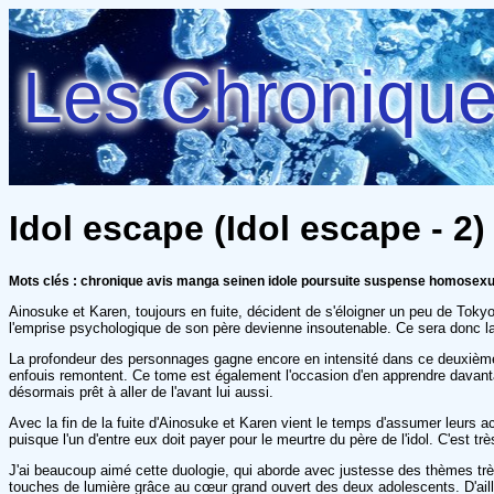
Les Chroniques
Idol escape (Idol escape - 2) -
Mots clés : chronique avis manga seinen idole poursuite suspense homosexu
Ainosuke et Karen, toujours en fuite, décident de s'éloigner un peu de Tok
l'emprise psychologique de son père devienne insoutenable. Ce sera donc la
La profondeur des personnages gagne encore en intensité dans ce deuxième 
enfouis remontent. Ce tome est également l'occasion d'en apprendre davantag
désormais prêt à aller de l'avant lui aussi.
Avec la fin de la fuite d'Ainosuke et Karen vient le temps d'assumer leurs a
puisque l'un d'entre eux doit payer pour le meurtre du père de l'idol. C'est tr
J'ai beaucoup aimé cette duologie, qui aborde avec justesse des thèmes très d
touches de lumière grâce au cœur grand ouvert des deux adolescents. D'ailleu