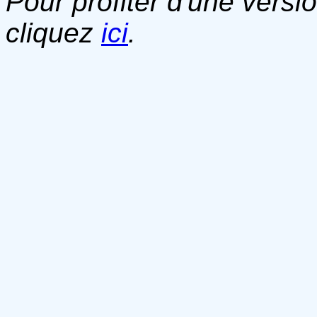
Pour profiter d'une versi
cliquez
ici
.