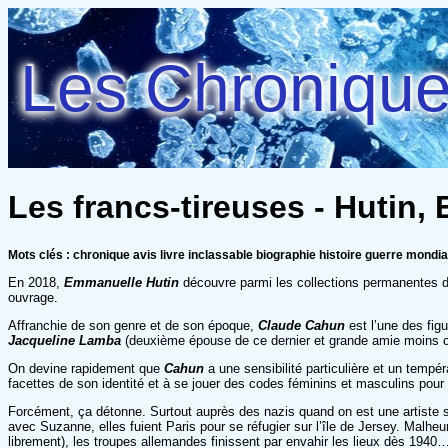
Les Chroniques
Les francs-tireuses - Hutin
Mots clés : chronique avis livre inclassable biographie histoire guerre mond
En 2018,
Emmanuelle Hutin
découvre parmi les collections permanentes
ouvrage.
Affranchie de son genre et de son époque,
Claude Cahun
est l’une des fig
Jacqueline Lamba
(deuxième épouse de ce dernier et grande amie moins
On devine rapidement que
Cahun
a une sensibilité particulière et un tempé
facettes de son identité et à se jouer des codes féminins et masculins pour s
Forcément, ça détonne. Surtout auprès des nazis quand on est une artiste su
avec Suzanne, elles fuient Paris pour se réfugier sur l’île de Jersey. Malh
librement), les troupes allemandes finissent par envahir les lieux dès 1940