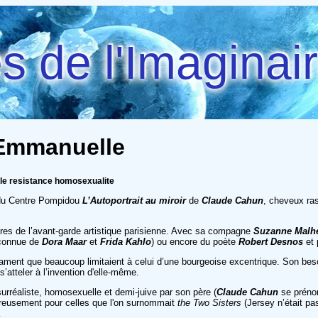
 de l'Imaginai
, Emmanuelle
iale resistance homosexualite
 du Centre Pompidou
L’Autoportrait au miroir
de
Claude Cahun
, cheveux ras
ures de l’avant-garde artistique parisienne. Avec sa compagne
Suzanne Malh
 connue de
Dora Maar
et
Frida Kahlo
) ou encore du poète
Robert Desnos
et 
rament que beaucoup limitaient à celui d’une bourgeoise excentrique. Son beso
’atteler à l’invention d'elle-même.
rréaliste, homosexuelle et demi-juive par son père (
Claude Cahun
se prénom
eureusement pour celles que l'on surnommait
the Two Sisters
(Jersey n’était pa
…