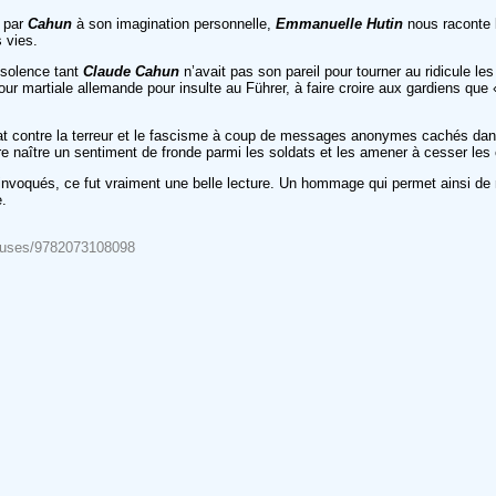
s par
Cahun
à son imagination personnelle,
Emmanuelle Hutin
nous raconte l
 vies.
nsolence tant
Claude Cahun
n’avait pas son pareil pour tourner au ridicule les
 cour martiale allemande pour insulte au Führer, à faire croire aux gardiens que
t contre la terreur et le fascisme à coup de messages anonymes cachés dans d
ire naître un sentiment de fronde parmi les soldats et les amener à cesser le
invoqués, ce fut vraiment une belle lecture. Un hommage qui permet ainsi de
e.
tireuses/9782073108098