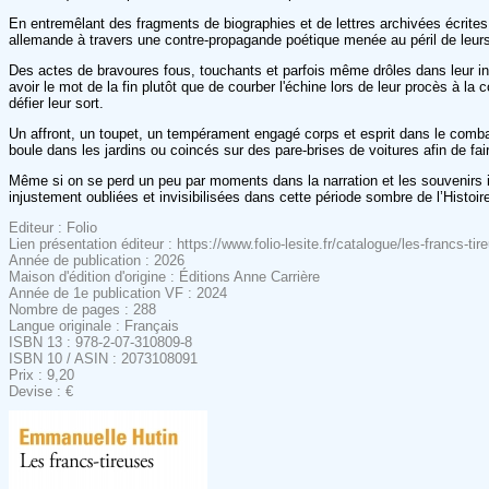
En entremêlant des fragments de biographies et de lettres archivées écrite
allemande à travers une contre-propagande poétique menée au péril de leurs
Des actes de bravoures fous, touchants et parfois même drôles dans leur i
avoir le mot de la fin plutôt que de courber l'échine lors de leur procès à la
défier leur sort.
Un affront, un toupet, un tempérament engagé corps et esprit dans le comba
boule dans les jardins ou coincés sur des pare-brises de voitures afin de fa
Même si on se perd un peu par moments dans la narration et les souvenirs 
injustement oubliées et invisibilisées dans cette période sombre de l’Histoir
Editeur : Folio
Lien présentation éditeur : https://www.folio-lesite.fr/catalogue/les-francs-
Année de publication : 2026
Maison d'édition d'origine : Éditions Anne Carrière
Année de 1e publication VF : 2024
Nombre de pages : 288
Langue originale : Français
ISBN 13 : 978-2-07-310809-8
ISBN 10 / ASIN : 2073108091
Prix : 9,20
Devise : €