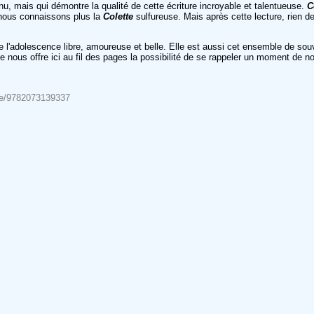
utenu, mais qui démontre la qualité de cette écriture incroyable et talentueuse.
C
e nous connaissons plus la
Colette
sulfureuse. Mais après cette lecture, rien d
son de l'adolescence libre, amoureuse et belle. Elle est aussi cet ensemble d
e nous offre ici au fil des pages la possibilité de se rappeler un moment de n
erbe/9782073139337