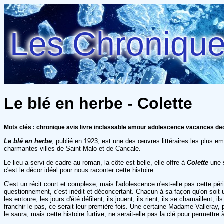
Les Chroniques
Le blé en herbe - Colette
Mots clés : chronique avis livre inclassable amour adolescence vacances d
Le blé en herbe
, publié en 1923, est une des œuvres littéraires les plus 
charmantes villes de Saint-Malo et de Cancale.
Le lieu a servi de cadre au roman, la côte est belle, elle offre à
Colette
une s
c'est le décor idéal pour nous raconter cette histoire.
C'est un récit court et complexe, mais l'adolescence n'est-elle pas cette pér
questionnement, c'est inédit et déconcertant. Chacun à sa façon qu'on soit u
les entoure, les jours d'été défilent, ils jouent, ils rient, ils se chamaillent
franchir le pas, ce serait leur première fois. Une certaine Madame Valleray, p
le saura, mais cette histoire furtive, ne serait-elle pas la clé pour permettre 