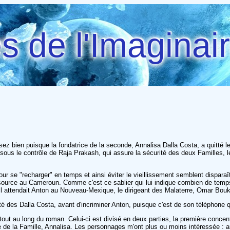
 de l'Imaginai
sez bien puisque la fondatrice de la seconde, Annalisa Dalla Costa, a quitté
 sous le contrôle de Raja Prakash, qui assure la sécurité des deux Familles, le
se "recharger" en temps et ainsi éviter le vieillissement semblent disparaître 
 source au Cameroun. Comme c'est ce sablier qui lui indique combien de temps 
u'il attendait Anton au Nouveau-Mexique, le dirigeant des Malaterre, Omar Boukk
lité des Dalla Costa, avant d'incriminer Anton, puisque c'est de son téléphon
out au long du roman. Celui-ci est divisé en deux parties, la première concent
 de la Famille, Annalisa. Les personnages m'ont plus ou moins intéressée : aut