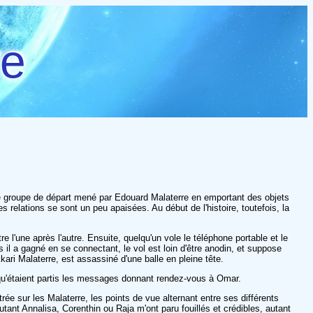
re
 le groupe de départ mené par Edouard Malaterre en emportant des objets
s relations se sont un peu apaisées. Au début de l'histoire, toutefois, la
l'une après l'autre. Ensuite, quelqu'un vole le téléphone portable et le
il a gagné en se connectant, le vol est loin d'être anodin, et suppose
ari Malaterre, est assassiné d'une balle en pleine tête.
e qu'étaient partis les messages donnant rendez-vous à Omar.
rée sur les Malaterre, les points de vue alternant entre ses différents
ant Annalisa, Corenthin ou Raja m'ont paru fouillés et crédibles, autant