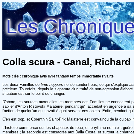
Les Chroniques
Colla scura - Canal, Richard
Mots clés : chronique avis livre fantasy temps immortalite rivalite
Les deux Familles de
time-hoppers
ne s'entendent pas, ce qui s'explique as
précieux. Toutefois, depuis la signature d'un traité de non-agression élaboré
situation est sur le point de changer.
D'abord, les sources auxquelles les membres des Familles se connectent pour 
sablier d'Anton Ristovski Malaterre, pendant qu'il accédait en urgence à sa
l'action de quelqu'un qui savait à quoi servent ces objets. Enfin, pendant q
C'en est trop, et Corenthin Saint-Prix Malaterre est convaincu de la culpabi
L'histoire commence sur les chapeaux de roue, et le rythme ne faiblit guère t
membres ; la seconde est consacrée aux Dalla Costa, et surtout la créatrice