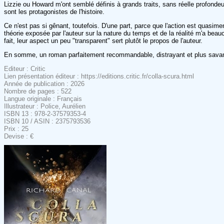
Lizzie ou Howard m'ont semblé définis à grands traits, sans réelle profondeur,
sont les protagonistes de l'histoire.
Ce n'est pas si gênant, toutefois. D'une part, parce que l'action est quasim
théorie exposée par l'auteur sur la nature du temps et de la réalité m'a bea
fait, leur aspect un peu "transparent" sert plutôt le propos de l'auteur.
En somme, un roman parfaitement recommandable, distrayant et plus savant q
Editeur : Critic
Lien présentation éditeur : https://editions.critic.fr/colla-scura.html
Année de publication : 2026
Nombre de pages : 522
Langue originale : Français
Illustrateur : Police, Aurélien
ISBN 13 : 978-2-37579353-4
ISBN 10 / ASIN : 2375793536
Prix : 25
Devise : €