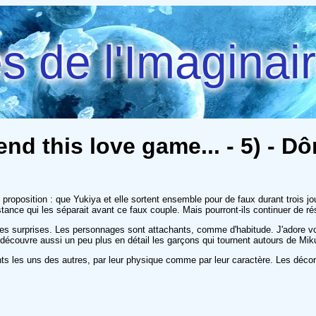
 de l'Imaginai
end this love game... - 5) - D
e proposition : que Yukiya et elle sortent ensemble pour de faux durant trois j
stance qui les séparait avant ce faux couple. Mais pourront-ils continuer de rés
lles surprises. Les personnages sont attachants, comme d'habitude. J'adore vo
 découvre aussi un peu plus en détail les garçons qui tournent autours de Mik
ents les uns des autres, par leur physique comme par leur caractère. Les déco
!