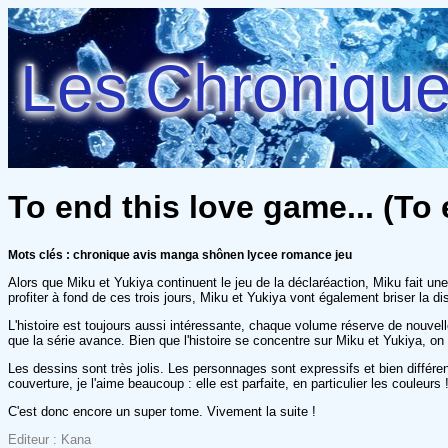
Les Chroniques
To end this love game... (To 
Mots clés : chronique avis manga shônen lycee romance jeu
Alors que Miku et Yukiya continuent le jeu de la déclaréaction, Miku fait un
profiter à fond de ces trois jours, Miku et Yukiya vont également briser la di
L'histoire est toujours aussi intéressante, chaque volume réserve de nouve
que la série avance. Bien que l'histoire se concentre sur Miku et Yukiya, on
Les dessins sont très jolis. Les personnages sont expressifs et bien différ
couverture, je l'aime beaucoup : elle est parfaite, en particulier les couleurs 
C'est donc encore un super tome. Vivement la suite !
Editeur : Kana