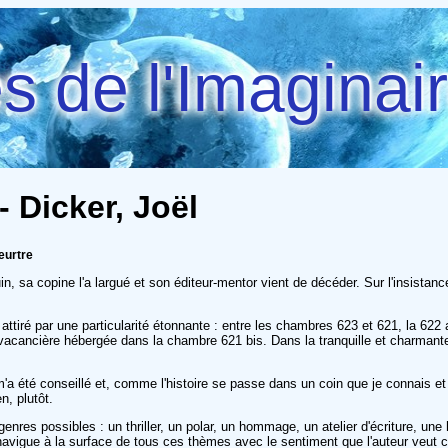
 de l'Imaginai
 Dicker, Joël
eurtre
in, sa copine l'a largué et son éditeur-mentor vient de décéder. Sur l'insistan
t attiré par une particularité étonnante : entre les chambres 623 et 621, la 62
vacancière hébergée dans la chambre 621 bis. Dans la tranquille et charmant
 m'a été conseillé et, comme l'histoire se passe dans un coin que je connais et 
n, plutôt.
res possibles : un thriller, un polar, un hommage, un atelier d'écriture, une h
On navigue à la surface de tous ces thèmes avec le sentiment que l'auteur veut