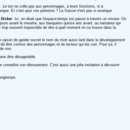
x. Le ton ne colle pas aux personnages, à leurs fonctions, ni à
banque. Et c'est quoi ces prénoms ? La Suisse n'est pas si exotique.
r
Dicker
. Ici, on dirait que l'espace-temps est passé à travers un mixeur. On
jours avant le meurtre, aux banquiers quinze ans avant, au narrateur qui
est trop souvent impossible de dire à quel moment on se trouve dans la
aucune raison de garder secret le nom du mort aussi tard dans le développement
û être connus des personnages et du lecteur qui les suit. Pour ça, il
 de moi.
sans être désagréable.
 de connaître son dénouement. C'est aussi une jolie invitation à découvrir
longtemps.