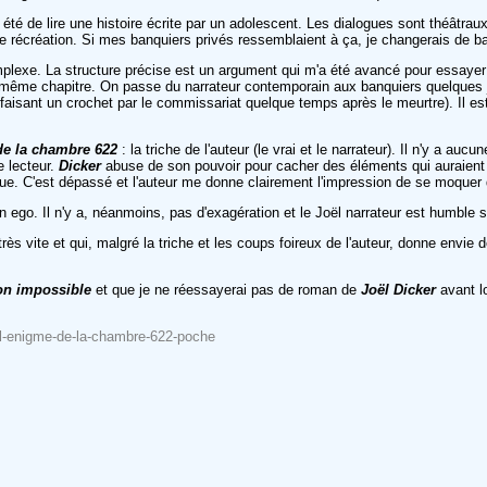
a été de lire une histoire écrite par un adolescent. Les dialogues sont théâtrau
 de récréation. Si mes banquiers privés ressemblaient à ça, je changerais de 
complexe. La structure précise est un argument qui m'a été avancé pour essaye
un même chapitre. On passe du narrateur contemporain aux banquiers quelques 
n faisant un crochet par le commissariat quelque temps après le meurtre). Il 
de la chambre 622
: la triche de l'auteur (le vrai et le narrateur). Il n'y a 
e lecteur.
Dicker
abuse de son pouvoir pour cacher des éléments qui auraient d
vue. C'est dépassé et l'auteur me donne clairement l'impression de se moquer
on ego. Il n'y a, néanmoins, pas d'exagération et le Joël narrateur est humble 
rès vite et qui, malgré la triche et les coups foireux de l'auteur, donne envie
on impossible
et que je ne réessayerai pas de roman de
Joël Dicker
avant 
r/l-enigme-de-la-chambre-622-poche