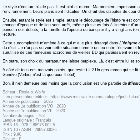
Le style d'écriture n'aide pas. Il est plat et morne. Ma première impression 
l'environnement. Leurs plans sont ridicules. On dirait des disputes de cour
Ensuite, autant le style est simple, autant le découpage de l'histoire est 
change d'époque et de lieu sans arrêt, même plusieurs fois à l'intérieur d'
pense à ses débuts, à la famille de l'épouse du banquier il y a vingt ans (e
lecture.
Cette surcomplexité m'amène à ce qui m'a le plus dérangé dans
L'énigme 
du récit. Je n'ai pas su voir cette situation comme un jeu entre l'écrivain et l
surutilise de ces fameuses accroches de vieilles BD qui paraissaient en re
En outre, son choix du narrateur me laisse perplexe. Là, c'est entre lui et s
A côté de tous ces mauvais points, que reste-t-il ? Un gros roman qui se lit t
Genève (Verbier n'est là que pour l'hôtel).
Bon, il n'en demeure pas moins que la conclusion est une parodie de
Missi
Editeur : Rosie & Wolfe
Lien présentation éditeur : https://www.rosiewolfe.com/catalogue/joel-dicke
Année de publication : 2025
Année de 1e publication VO : 2020
Année de 1e publication VF : 2020
Nombre de pages : 762
Langue originale : Français
ISBN 13 : 978-2-88973-002-5
ISBN 10 / ASIN : 2889730026
Prix : 9,90
Devise : €