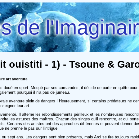
 de l'Imaginai
tit ouistiti - 1) - Tsoune & Ga
ure art aventure
 très doué en sport. Moqué par ses camarades, il décide de partir en quête pou
 également pourquoi il n'a pas de jumeau.
raie aventure plein de dangers ! Heureusement, si certains prédateurs ne dem
enseigner leur art.
mouvementé. Il alterne les rebondissements périlleux et les nombreuses rencontres
endre les astuces des maîtres. Chacun des singes qu'il rencontre, et qui porte
etc. Certains des artistes ont des approches différentes et peuvent donner des 
ue ne prenne le pas sur l'intrigue.
 ou sept ans. Les dangers sont bien présents, mais Arci se tire toujours rapid