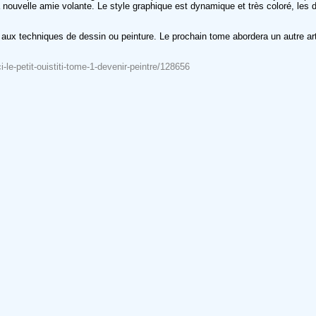
a nouvelle amie volante. Le style graphique est dynamique et très coloré, le
er aux techniques de dessin ou peinture. Le prochain tome abordera un autre ar
i-le-petit-ouistiti-tome-1-devenir-peintre/128656