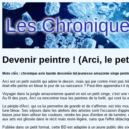
Les Chroniques
Devenir peintre ! (Arci, le pe
Mots clés : chronique avis bande dessinée bd jeunesse amazonie singe peint
Arci est un petit ouistiti qui adore le dessin, mais qui par contre n'est pas
était-elle peinte en bleue le jour de sa naissance ? Peut-être apprendra-t-il
Voyager dans la jungle amazonienne quand on est un petit singe, c'est une v
Au fil des jours, Arci va rencontrer tous les peintres de la forêt, qui vont lui 
Le périple d'Arci, qui va lui permettre de grandir et de s'affirmer, est très 
lune bleue. Ses séjours dans les ateliers des artistes sont l'occasion d'appr
bases pour bien utiliser les couleurs, rendre les jeux d'ombre et de lumière, 
aux arts est glissée dans le récit mais reste légère, sans que l'effet didactiq
Publiée dans un petit format, cette BD est adaptée à un jeune public dès six