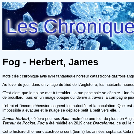
Les Chroniques
Fog - Herbert, James
Mots clés : chronique avis livre fantastique horreur catastrophe gaz folie angle
Au lever du jour, dans un village du Sud de l'Angleterre, les habitants heur
C'est alors que le sol se met à trembler. La rue principale se déchire. Une f
de brouillard, puis en un nuage opaque qui dérive à travers la campagne ju
L'effroi et l'incompréhension gagnent les autorités et la population. Quel es
impossible à évacuer et le nuage se déplace petit à petit vers elle…
James Herbert
, célèbre pour ses
Rats
, malmène une fois de plus son Anglet
Terreur
de
Pocket
.
Fog
a été réédité en 2019 chez
Bragelonne
, ce qui le
Cette histoire d'horreur-catastrophe sent (bon ?) les années septante. Cela n