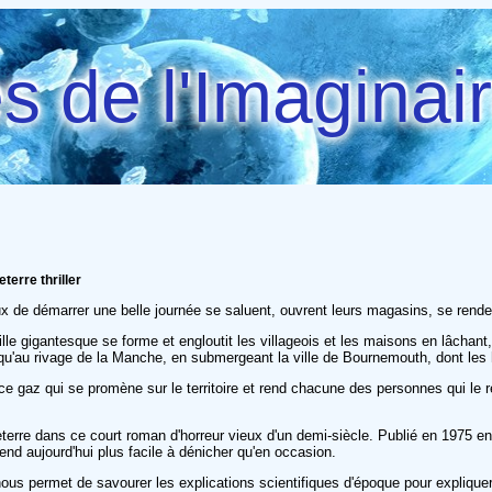
 de l'Imaginai
terre thriller
eux de démarrer une belle journée se saluent, ouvrent leurs magasins, se renden
aille gigantesque se forme et engloutit les villageois et les maisons en lâcha
squ'au rivage de la Manche, en submergeant la ville de Bournemouth, dont les 
t ce gaz qui se promène sur le territoire et rend chacune des personnes qui le 
erre dans ce court roman d'horreur vieux d'un demi-siècle. Publié en 1975 en 
 rend aujourd'hui plus facile à dénicher qu'en occasion.
ous permet de savourer les explications scientifiques d'époque pour expliquer l