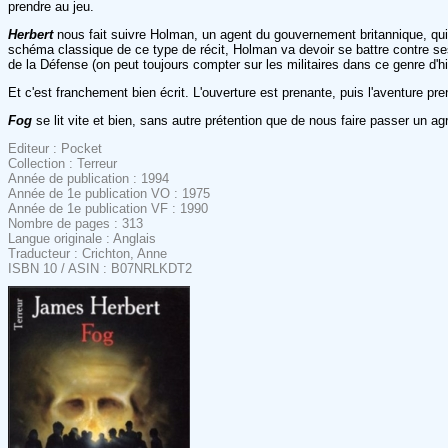
prendre au jeu.
Herbert
nous fait suivre Holman, un agent du gouvernement britannique, qui é
schéma classique de ce type de récit, Holman va devoir se battre contre ses 
de la Défense (on peut toujours compter sur les militaires dans ce genre d'his
Et c'est franchement bien écrit. L'ouverture est prenante, puis l'aventure pr
Fog
se lit vite et bien, sans autre prétention que de nous faire passer un
Editeur : Pocket
Collection : Terreur
Année de publication : 1994
Année de 1e publication VO : 1975
Année de 1e publication VF : 1990
Nombre de pages : 313
Langue originale : Anglais
Traducteur : Crichton, Anne
ISBN 10 / ASIN : B07NRLKDT2