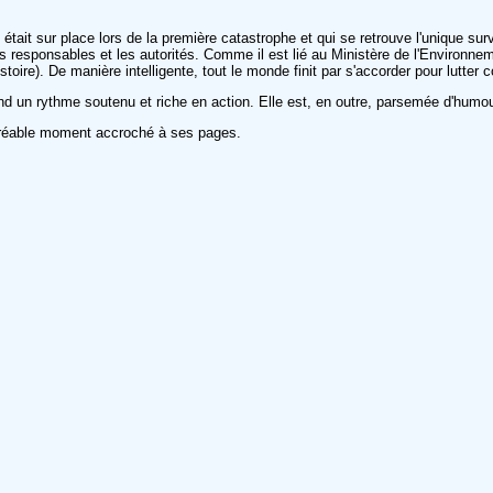
tait sur place lors de la première catastrophe et qui se retrouve l'unique surv
responsables et les autorités. Comme il est lié au Ministère de l'Environnemen
toire). De manière intelligente, tout le monde finit par s'accorder pour lutter 
end un rythme soutenu et riche en action. Elle est, en outre, parsemée d'humour 
 agréable moment accroché à ses pages.