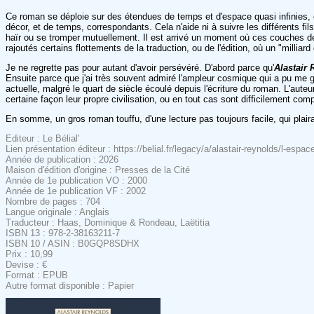
Ce roman se déploie sur des étendues de temps et d'espace quasi infinies, 
décor, et de temps, correspondants. Cela n'aide ni à suivre les différents fi
haïr ou se tromper mutuellement. Il est arrivé un moment où ces couches d
rajoutés certains flottements de la traduction, ou de l'édition, où un "millia
Je ne regrette pas pour autant d'avoir persévéré. D'abord parce qu'
Alastair
Ensuite parce que j'ai très souvent admiré l'ampleur cosmique qui a pu me g
actuelle, malgré le quart de siècle écoulé depuis l'écriture du roman. L'a
certaine façon leur propre civilisation, ou en tout cas sont difficilement co
En somme, un gros roman touffu, d'une lecture pas toujours facile, qui plai
Editeur : Le Bélial'
Lien présentation éditeur : https://belial.fr/legacy/a/alastair-reynolds/l-espac
Année de publication : 2026
Maison d'édition d'origine : Presses de la Cité
Année de 1e publication VO : 2000
Année de 1e publication VF : 2002
Nombre de pages : 704
Langue originale : Anglais
Traducteur : Haas, Dominique & Rondeau, Laëtitia
ISBN 13 : 978-2-38163211-7
ISBN 10 / ASIN : B0GQP8SDHX
Prix : 10,99
Devise : €
Format : EPUB
Autre format disponible : Papier