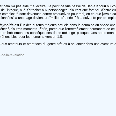
et cela n'a pas aidé ma lecture. Le point de vue passe de Dan à Khouri ou V
ls de l'intrigue, ni à s'attacher aux personnages, d'autant que fort peu d'entre
e complexité sont devenues contre-productives pour moi, en ce que j'avais d
rd d'années" à une page devient un "million d'années" à la suivante par exemple
 Reynolds
est l'un des auteurs majeurs actuels dans le domaine du space-oper
êner à d'autres moments. Enfin, parce que l'entremêlement permanent de ce qui
uteur tire habilement les conséquences de ce mélange, puisque dans son roman 
mpréhensibles pour les humains version 1.0.
ra aux amateurs et amatrices du genre prêt.es à se lancer dans une aventure au
e-de-la-revelation