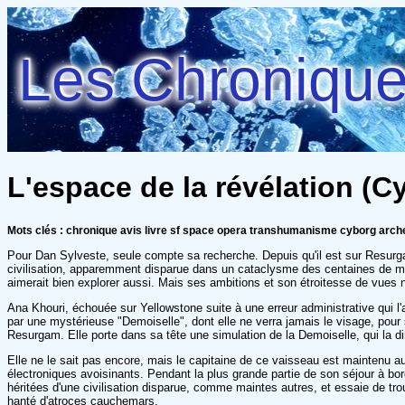
Les Chroniques
L'espace de la révélation (Cy
Mots clés : chronique avis livre sf space opera transhumanisme cyborg arch
Pour Dan Sylveste, seule compte sa recherche. Depuis qu'il est sur Resurgam
civilisation, apparemment disparue dans un cataclysme des centaines de mil
aimerait bien explorer aussi. Mais ses ambitions et son étroitesse de vues n
Ana Khouri, échouée sur Yellowstone suite à une erreur administrative qui l'
par une mystérieuse "Demoiselle", dont elle ne verra jamais le visage, pou
Resurgam. Elle porte dans sa tête une simulation de la Demoiselle, qui la di
Elle ne le sait pas encore, mais le capitaine de ce vaisseau est maintenu au 
électroniques avoisinants. Pendant la plus grande partie de son séjour à bord
héritées d'une civilisation disparue, comme maintes autres, et essaie de tro
hanté d'atroces cauchemars.