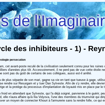
 de l'Imaginai
cle des inhibiteurs - 1) - Rey
eologie persecution
, cet avant-poste reculé de la civilisation seulement connu pour les ruines 
liers d'années plus tôt. Accessoirement, il ne perd pas de vue cette étoile 
e sont pas du goût de certains de ses collègues, aussi est-il arrêté.
a de plus séparée de son mari, gagne sa vie en tant que tueuse à gage, utilisa
r se rendre sur Resurgam et y tuer Dan Sylveste. Afin de s'y rendre, elle dev
rige et la protège du processus d'implantation de loyauté mis en place par le 
froid en attendant que Sylveste, qui l'a déjà soigné, parvienne à le guérir, pe
, elle n'aura affaire qu'à Ilia Volyova, l'une des membres du triumvirat qui di
uver un moyen de connecter Khouri à l'armurerie sans la rendre folle, ce qui e