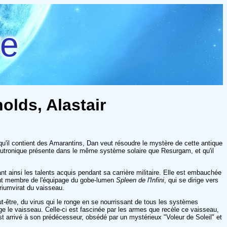
re
nolds, Alastair
qu'il contient des Amarantins, Dan veut résoudre le mystère de cette antique
neutronique présente dans le même système solaire que Resurgam, et qu'il
nt ainsi les talents acquis pendant sa carrière militaire. Elle est embauchée
ient membre de l'équipage du gobe-lumen
Spleen de l'Infini
, qui se dirige vers
triumvirat du vaisseau.
ut-être, du virus qui le ronge en se nourrissant de tous les systèmes
rige le vaisseau. Celle-ci est fascinée par les armes que recèle ce vaisseau,
st arrivé à son prédécesseur, obsédé par un mystérieux "Voleur de Soleil" et