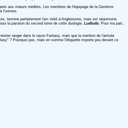
itants aux mœurs inédites. Les membres de l'équipage de la
Genièvre
à l'univers.
ertes, termine parfaitement l'arc initié à Anglestume, mais est néanmoins
 pour la parution du second tome de cette duologie,
Ludluda
. Pour ma part,
ésiter ranger dans le rayon Fantasy, mais que la mention de l'arrivée
antasy" ? Pourquoi pas, mais en somme l'étiquette importe peu devant ce