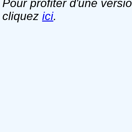
Pour profiter d'une versi
cliquez
ici
.