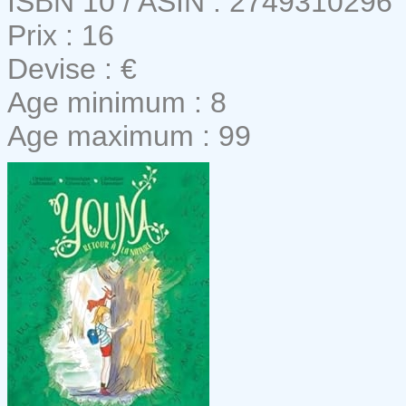
ISBN 10 / ASIN : 2749310296
Prix : 16
Devise : €
Age minimum : 8
Age maximum : 99