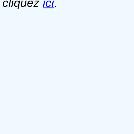
cliquez
ici
.