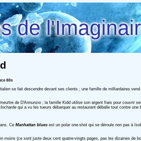
 de l'Imaginai
Ed
ance 80s
lien se fait descendre devant ses clients ; une famille de milliardaires vend 
eurtre de D'Annunzio ; la famille Kidd utilise son argent frais pour couvrir se
 clocharde qui a vu les tueurs débarquer au restaurant déballe tout contre une 
omans. Ce
Manhattan blues
est un polar one-shot qui se déroule non pas à Iso
n moins (ce sont juste deux cent quatre-vingts pages, pas les dizaines de bouq