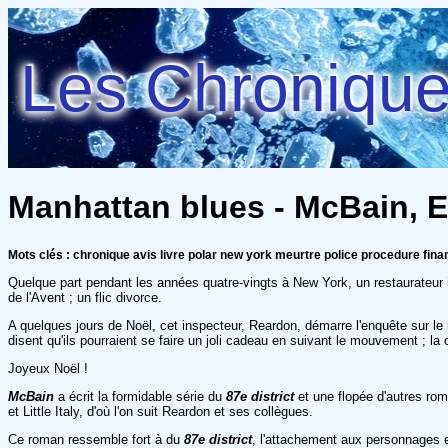
Les Chroniques
Manhattan blues - McBain, 
Mots clés : chronique avis livre polar new york meurtre police procedure fin
Quelque part pendant les années quatre-vingts à New York, un restaurateur ita
de l'Avent ; un flic divorce.
A quelques jours de Noël, cet inspecteur, Reardon, démarre l'enquête sur le m
disent qu'ils pourraient se faire un joli cadeau en suivant le mouvement ; la
Joyeux Noël !
McBain
a écrit la formidable série du
87e district
et une flopée d'autres r
et Little Italy, d'où l'on suit Reardon et ses collègues.
Ce roman ressemble fort à du
87e district
, l'attachement aux personnages e