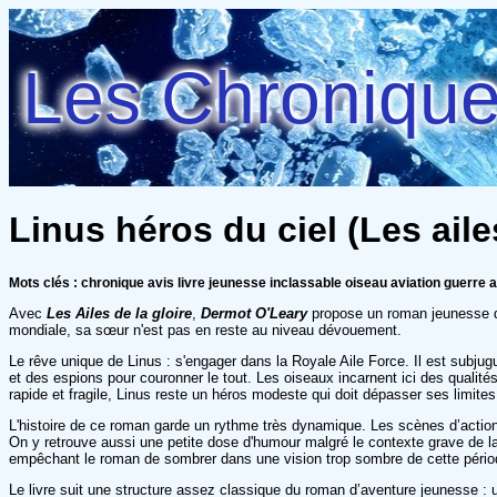
Les Chroniques
Linus héros du ciel (Les ailes
Mots clés : chronique avis livre jeunesse inclassable oiseau aviation guerre a
Avec
Les Ailes de la gloire
,
Dermot O'Leary
propose un roman jeunesse d’
mondiale, sa sœur n'est pas en reste au niveau dévouement.
Le rêve unique de Linus : s'engager dans la Royale Aile Force. Il est subj
et des espions pour couronner le tout. Les oiseaux incarnent ici des qualité
rapide et fragile, Linus reste un héros modeste qui doit dépasser ses limites
L'histoire de ce roman garde un rythme très dynamique. Les scènes d’action, 
On y retrouve aussi une petite dose d'humour malgré le contexte grave de la
empêchant le roman de sombrer dans une vision trop sombre de cette périod
Le livre suit une structure assez classique du roman d’aventure jeunesse : 