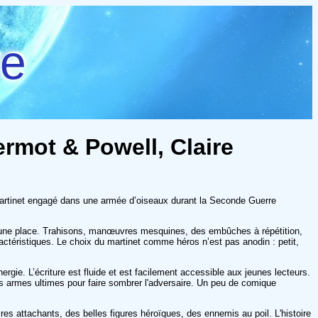
re
Dermot & Powell, Claire
martinet engagé dans une armée d’oiseaux durant la Seconde Guerre
re une place. Trahisons, manœuvres mesquines, des embûches à répétition,
ractéristiques. Le choix du martinet comme héros n’est pas anodin : petit,
gie. L’écriture est fluide et est facilement accessible aux jeunes lecteurs.
des armes ultimes pour faire sombrer l'adversaire. Un peu de comique
s attachants, des belles figures héroïques, des ennemis au poil. L'histoire