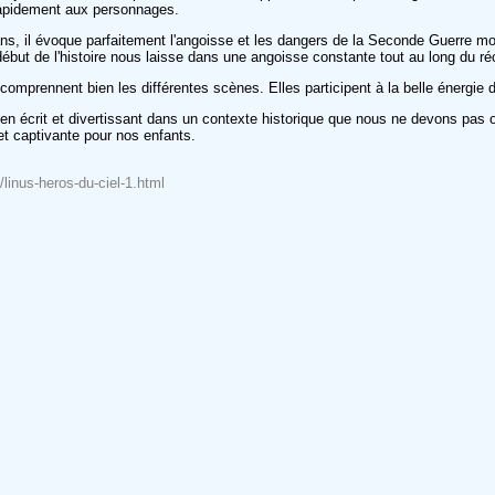
 rapidement aux personnages.
ans, il évoque parfaitement l'angoisse et les dangers de la Seconde Guerre m
 début de l'histoire nous laisse dans une angoisse constante tout au long du réc
mprennent bien les différentes scènes. Elles participent à la belle énergie de 
n écrit et divertissant dans un contexte historique que nous ne devons pas oubl
et captivante pour nos enfants.
linus-heros-du-ciel-1.html