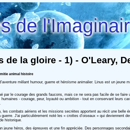
 de l'Imaginai
 de la gloire - 1) - O'Leary, 
mitie animal histoire
aventure mêlant humour, guerre et héroïsme animalier. Linus est un jeune 
ugué par le courage des grands faucons, mais ce ne sera pas facile de se fai
s humaines - courage, peur, loyauté ou ambition - tout en conservant leurs ca
.
les combats aériens et les missions secrètes apportent au récit une belle éner
 guerre. J'ai particulièrement noté les « crottes d’oiseaux » qui deviennent 
e historique.
un jeune héros, des épreuves et une fin appréciée. Des personnages secondaire