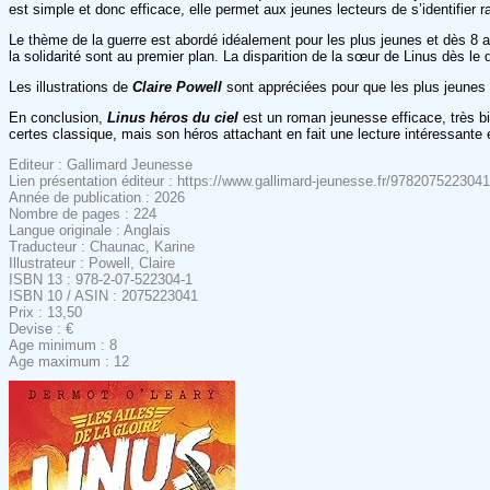
est simple et donc efficace, elle permet aux jeunes lecteurs de s’identifier
Le thème de la guerre est abordé idéalement pour les plus jeunes et dès 8 
la solidarité sont au premier plan. La disparition de la sœur de Linus dès le
Les illustrations de
Claire Powell
sont appréciées pour que les plus jeunes co
En conclusion,
Linus héros du ciel
est un roman jeunesse efficace, très bie
certes classique, mais son héros attachant en fait une lecture intéressante 
Editeur : Gallimard Jeunesse
Lien présentation éditeur : https://www.gallimard-jeunesse.fr/9782075223041/
Année de publication : 2026
Nombre de pages : 224
Langue originale : Anglais
Traducteur : Chaunac, Karine
Illustrateur : Powell, Claire
ISBN 13 : 978-2-07-522304-1
ISBN 10 / ASIN : 2075223041
Prix : 13,50
Devise : €
Age minimum : 8
Age maximum : 12