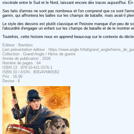
viscérale entre le Sud et le Nord, laissant encore des traces aujourd'hui. En 
Ses faits d'armes ne sont pas nombreux et l'on comprend que ce sont l'armée et
gamin, qui affrontera les balles sur les champs de bataille, mais avait-il p
Le style des dessins est plutôt classique et l'histoire manque d'un peu de so
l'absurdité d'engager un enfant sur les champs de bataille et de le montrer 
Toutefois, cette histoire nous en apprend beaucoup sur le contexte du déclenc
Editeur : Bamboo
Lien présentation éditeur : https://www.angle.fr/bd/grand_angle/heros_de_
Collection : Grand Angle / Héros de guerre
Année de publication : 2026
Nombre de pages : 64
ISBN 13 : 979-10-411-1576-1
ISBN 10 / ASIN : B0G4VNMSB2
Prix : 16,90
Devise : €