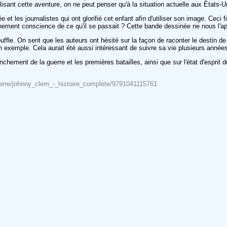
lisant cette aventure, on ne peut penser qu'à la situation actuelle aux États-U
 les journalistes qui ont glorifié cet enfant afin d'utiliser son image. Ceci fi
leinement conscience de ce qu'il se passait ? Cette bande dessinée ne nous l'a
uffle. On sent que les auteurs ont hésité sur la façon de raconter le destin d
en exemple. Cela aurait été aussi intéressant de suivre sa vie plusieurs année
hement de la guerre et les premières batailles, ainsi que sur l'état d'esprit d
guerre/johnny_clem_-_histoire_complete/9791041115761