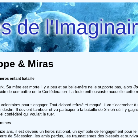
 de l'Imaginai
ippe & Miras
eros enfant bataille
rk. Sa mère est morte il y a peu et sa belle-mère ne le supporte pas, alors
J
de de combattre cette Confédération. La foule enthousiaste accueille cette n
es volontaires pour s'engager. Tout d'abord refusé et moqué, il va s'accrocher à 
estin. Il devient tambour et va participer à la bataille de Shiloh où il y ga
nel confédéré qui voulait le tuer.
hommes.
eize ans, il est devenu un héros national, un symbole de l'engagement pour le
uerre de Sécession, les amis perdus, les traumatismes des blessés et survivan