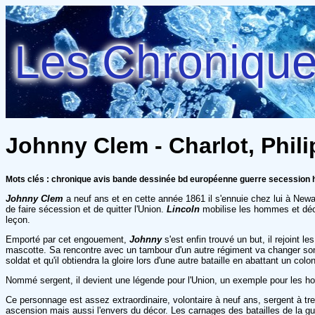
Les Chroniques
Johnny Clem - Charlot, Phil
Mots clés : chronique avis bande dessinée bd européenne guerre secession h
J
ohnny Clem
a neuf ans et en cette année 1861 il s'ennuie chez lui à Newa
de faire sécession et de quitter l'Union.
Lincoln
mobilise les hommes et déci
leçon.
Emporté par cet engouement,
Johnny
s'est enfin trouvé un but, il rejoint l
mascotte. Sa rencontre avec un tambour d'un autre régiment va changer son d
soldat et qu'il obtiendra la gloire lors d'une autre bataille en abattant un colo
Nommé sergent, il devient une légende pour l'Union, un exemple pour les 
Ce personnage est assez extraordinaire, volontaire à neuf ans, sergent à tr
ascension mais aussi l'envers du décor. Les carnages des batailles de la g