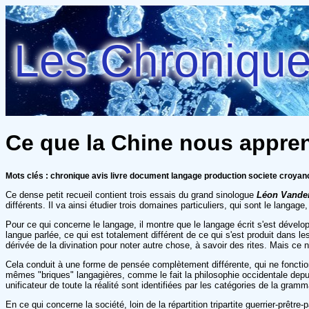
Les Chroniques
Ce que la Chine nous appre
Mots clés : chronique avis livre document langage production societe croyanc
Ce dense petit recueil contient trois essais du grand sinologue
Léon Vande
différents. Il va ainsi étudier trois domaines particuliers, qui sont le langag
Pour ce qui concerne le langage, il montre que le langage écrit s'est dévelo
langue parlée, ce qui est totalement différent de ce qui s'est produit dans les 
dérivée de la divination pour noter autre chose, à savoir des rites. Mais ce n
Cela conduit à une forme de pensée complètement différente, qui ne fonctionn
mêmes "briques" langagières, comme le fait la philosophie occidentale depuis
unificateur de toute la réalité sont identifiées par les catégories de la gr
En ce qui concerne la société, loin de la répartition tripartite guerrier-prêt