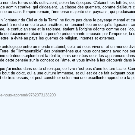
non des terres qu'ils cultivaient, selon les époques. C'étaient les lettrés, 
 administrative, qui dirigeaient. La classe des guerriers, comme d'ailleurs c
ne ou dans l'empire romain, l'immense majorité des paysans, qui produisaient
n "créateur du Ciel et de la Terre" ne figure pas dans le paysage mental et cult
isant à rendre un culte aux ancêtres, en tenaient lieu en ce qu'ils figuraient 
hisme, le confucianisme et le taoïsme, étaient à l'origine décrits comme des 
ù le confucianisme étaient la pensée prédominante imposée par l'empereur, la
ttre, a évité au pays les guerres de religion, internes et externes.
e ontologique entre un monde matériel, celui où nous vivons, et un monde divin
 la Terre, de "l'infrasensible" des phénomènes que nous constatons avec nos 
vine créatrice surplombant la réalité, mais creusées sous les apparences dan
e cette pensée sur le concept de l'âme, et vous invite à les découvrir dans le
j'ai inclus dans cette chronique, ce livre n'est pas d'une lecture facile. Comme 
le bout du doigt, qui a une culture immense, et qui est de ce fait exigeant pour s
ent de trois essais, et peut constituer selon moi une excellente approche à la p
chine-nous-apprend/9782073138200