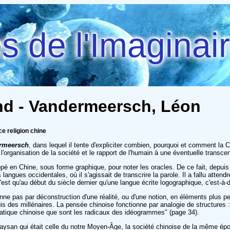
 de l'Imaginai
nd - Vandermeersch, Léon
e religion chine
rmeersch
, dans lequel il tente d'expliciter combien, pourquoi et comment la
e, l'organisation de la société et le rapport de l'humain à une éventuelle transc
ppé en Chine, sous forme graphique, pour noter les oracles. De ce fait, depuis 
langues occidentales, où il s'agissait de transcrire la parole. Il a fallu attendr
'est qu'au début du siècle dernier qu'une langue écrite logographique, c'est-à-d
e pas par déconstruction d'une réalité, ou d'une notion, en éléments plus peti
 des millénaires. La pensée chinoise fonctionne par analogie de structures : "
ammatique chinoise que sont les radicaux des idéogrammes" (page 34).
re-paysan qui était celle du notre Moyen-Âge, la société chinoise de la même époq