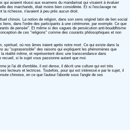
ceux qui avaient réussi aux examens du mandarinat qui visaient à évaluer
elle des marchands, était moins bien considérée. Et si l'esclavage ne
 la richesse, n'avaient à peu près aucun droit.
uel chinois. La notion de religion, dans son sens originel latin de lien social
ces liens, dans l'ordre des participants à une cérémonie, par exemple. Ce que
"courants de pensée". Et même si des vagues de persécution anti-bouddhisme
 conception de ces "religions" comme des courants philosophiques et non
, spirituel, où nos âmes iraient après notre mort. Ce qui existe dans la
sens au "suprasensible" des raisons qui expliquent les phénomènes que
s la réalité même, et représentent donc une transcendance dans
 recueil, si le sujet vous passionne autant que moi.
je l'ai dit d'emblée, il est dense, il décrit une culture qui est très
es lecteurs et lectrices. Toutefois, pour qui est intéressé.e par le sujet, il
ensée chinoise, en ce que l'auteur l'aborde sous l'angle de ses