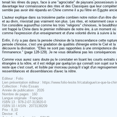
tenait les rênes du pays, face à une "agrocratie" de paysans possesseurs ou 
davantage leur connaissance des rites et des Classiques que leur compétence
semble pas avoir été répandu en Chine comme il a pu l'être en Egypte ancien
L'auteur explique dans sa troisième partie combien notre notion d'un être divi
et au divin, n'existait pas vraiment non plus. Les rites, et notamment ceux v
l'on considère aujourd'hui comme les trois "religions" chinoises, le boudd
ont frappé la Chine dans le premier millénaire de notre ère, à un moment o
comme l'expression d'un enseignement et d'une volonté divins à suivre à la le
Enfin, il n'y a pas dans la pensée chinoise de la transcendance cette ruptur
pensée chinoise, c'est une gradation de qualités d'énergie entre le Ciel et
découvre la divination. "Elles ne sont pas rapportées à une omnipotence di
l'immanence." (page 128-129). Je ne vous détaillerai pas les conséquences d
Comme vous aurez sans doute pu le constater en lisant les courts extraits que 
étrangère à la nôtre, et il est rédigé par quelqu'un qui connaît son sujet sur 
reste que c'est court, et lisible par morceau puisqu'il s'agit d'un regroupem
ressemblances et dissemblances d'avec la nôtre.
Editeur : Folio
Lien présentation éditeur : https://www.folio-lesite.fr/catalogue/ce-que-la-
Collection : Folio Essais
Année de publication : 2026
Nombre de pages : 160
Langue originale : Français
ISBN 13 : 978-2-07-313820-0
ISBN 10 / ASIN : 2073138209
Prix : 8,10
Devise : €