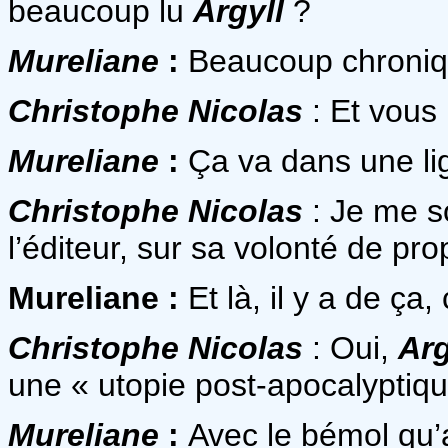
beaucoup lu
Argyll
?
Mureliane
:
Beaucoup chroniq
Christophe Nicolas
: Et vous 
Mureliane
:
Ça va dans une li
Christophe Nicolas
: Je me s
l’éditeur, sur sa volonté de pr
Mureliane :
Et là, il y a de ça,
Christophe Nicolas
: Oui,
Arg
une « utopie post-apocalyptiqu
Mureliane
:
Avec le bémol qu’