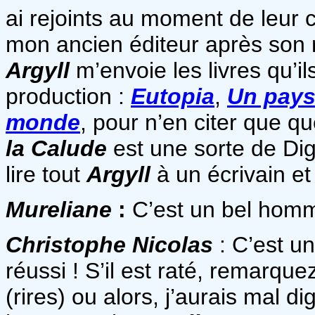
ai rejoints au moment de leur 
mon ancien éditeur après son 
Argyll
m’envoie les livres qu’il
production :
Eutopia
,
Un pays
monde
, pour n’en citer que q
la Calude
est une sorte de Dig
lire tout
Argyll
à un écrivain et
Mureliane
:
C’est un bel homma
Christophe Nicolas
: C’est u
réussi ! S’il est raté, remarque
(rires) ou alors, j’aurais mal