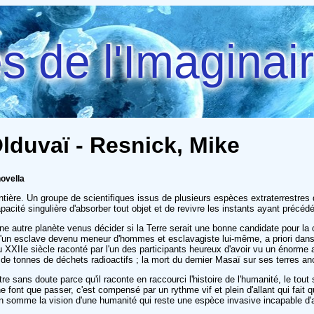
 de l'Imaginai
lduvaï - Resnick, Mike
novella
tière. Un groupe de scientifiques issus de plusieurs espèces extraterrestres 
cité singulière d'absorber tout objet et de revivre les instants ayant précédé 
d'une autre planète venus décider si la Terre serait une bonne candidate pour l
'un esclave devenu meneur d'hommes et esclavagiste lui-même, a priori dans le
 XXIIe siècle raconté par l'un des participants heureux d'avoir vu un énorme a
e tonnes de déchets radioactifs ; la mort du dernier Masaï sur ses terres ance
itre sans doute parce qu'il raconte en raccourci l'histoire de l'humanité, le tout 
t, ne font que passer, c'est compensé par un rythme vif et plein d'allant qui fai
car en somme la vision d'une humanité qui reste une espèce invasive incapable