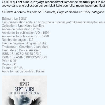
Celleux qui ont aimé
Kirinyaga
reconnaîtront l'amour de
Resnick
pour le Ken
œuvre dans une collection qui semblait faite pour elle, magnifiquement illus
Ce texte a obtenu les prix SF Chronicle, Hugo et Nebula en 1995, catégorie 
Editeur : Le Bélial'
Lien présentation éditeur : https://belial.fr/legacy/a/mike-resnick/sept-vues-
Collection : Une Heure-Lumière
Année de publication : 2026
Année de 1e publication VO : 1994
Année de 1e publication VF : 1998
Nombre de pages : 112
Langue originale : Anglais (USA)
Traducteur : Chambon, Jean-Marc
Illustrateur : Police, Aurélien
ISBN 13 : 978-2-38163-223-0
ISBN 10 / ASIN : B0GX2WYJGG
Prix : 6,99
Devise : €
Format : EPUB
Autre format disponible : Papier