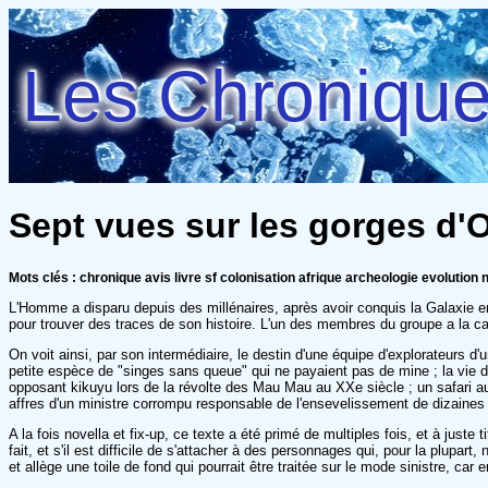
Les Chroniques
Sept vues sur les gorges d'O
Mots clés : chronique avis livre sf colonisation afrique archeologie evolution 
L'Homme a disparu depuis des millénaires, après avoir conquis la Galaxie en
pour trouver des traces de son histoire. L'un des membres du groupe a la capa
On voit ainsi, par son intermédiaire, le destin d'une équipe d'explorateurs 
petite espèce de "singes sans queue" qui ne payaient pas de mine ; la vie d
opposant kikuyu lors de la révolte des Mau Mau au XXe siècle ; un safari au
affres d'un ministre corrompu responsable de l'ensevelissement de dizaines d
A la fois novella et fix-up, ce texte a été primé de multiples fois, et à juste t
fait, et s'il est difficile de s'attacher à des personnages qui, pour la plupar
et allège une toile de fond qui pourrait être traitée sur le mode sinistre, 