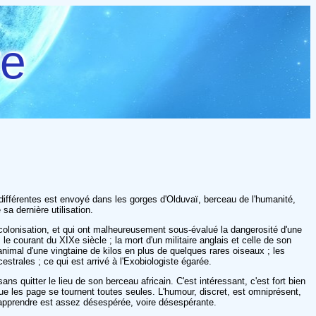
re
différentes est envoyé dans les gorges d'Olduvaï, berceau de l'humanité,
sa dernière utilisation.
a colonisation, et qui ont malheureusement sous-évalué la dangerosité d'une
 courant du XIXe siècle ; la mort d'un militaire anglais et celle de son
nimal d'une vingtaine de kilos en plus de quelques rares oiseaux ; les
strales ; ce qui est arrivé à l'Exobiologiste égarée.
sans quitter le lieu de son berceau africain. C'est intéressant, c'est fort bien
t que les page se tournent toutes seules. L'humour, discret, est omniprésent,
 d'apprendre est assez désespérée, voire désespérante.