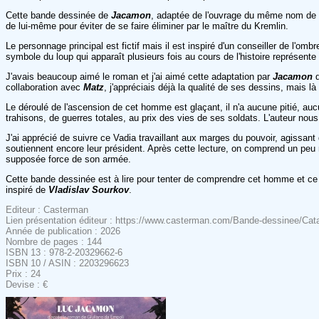
Cette bande dessinée de
Jacamon
, adaptée de l'ouvrage du même nom de
de lui-même pour éviter de se faire éliminer par le maître du Kremlin.
Le personnage principal est fictif mais il est inspiré d'un conseiller de l'om
symbole du loup qui apparaît plusieurs fois au cours de l'histoire représ
J'avais beaucoup aimé le roman et j'ai aimé cette adaptation par
Jacamon
q
collaboration avec
Matz
, j'appréciais déjà la qualité de ses dessins, mais là
Le déroulé de l'ascension de cet homme est glaçant, il n'a aucune pitié, aucu
trahisons, de guerres totales, au prix des vies de ses soldats. L'auteur no
J'ai apprécié de suivre ce Vadia travaillant aux marges du pouvoir, agissan
soutiennent encore leur président. Après cette lecture, on comprend un pe
supposée force de son armée.
Cette bande dessinée est à lire pour tenter de comprendre cet homme et ce 
inspiré de
Vladislav Sourkov
.
Editeur : Casterman
Lien présentation éditeur : https://www.casterman.com/Bande-dessinee/
Année de publication : 2026
Nombre de pages : 144
ISBN 13 : 978-2-20329662-6
ISBN 10 / ASIN : 2203296623
Prix : 24
Devise : €