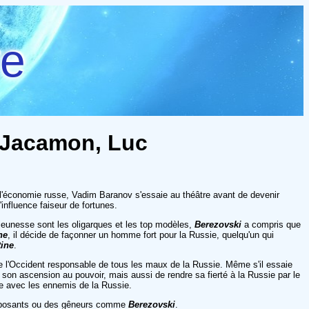
re
 Jacamon, Luc
l'économie russe, Vadim Baranov s'essaie au théâtre avant de devenir
nfluence faiseur de fortunes.
jeunesse sont les oligarques et les top modèles,
Berezovski
a compris que
ne
, il décide de façonner un homme fort pour la Russie, quelqu'un qui
tine
.
e l'Occident responsable de tous les maux de la Russie. Même s'il essaie
r son ascension au pouvoir, mais aussi de rendre sa fierté à la Russie par le
ble avec les ennemis de la Russie.
 d'opposants ou des gêneurs comme
Berezovski
.