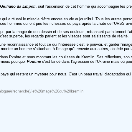
Giuliano da Empoli
, suit l'ascension de cet homme qui accompagne les pr
bre qui a réussi le miracle d'être encore en vie aujourd'hui. Tous les autres per
ente ces hommes qui ont pris les richesses du pays après la chute de l'URSS
ui, par la magie de son dessin et de ses couleurs, retranscrit parfaitement l'
 c'est superbe, les regards parlent et les visages sont saisissants de réalité.
ne reconnaissance et tout ce qui l'intéresse c'est le pouvoir, et garder l'ima
us montre un homme s'attachant à l'image qu'il renvoie aux autres, obsédé par 
t dans l'ombre et nous montrant les coulisses du Kremlin. Ses réflexions, so
u mieux pourquoi
Poutine
s'est lancé dans l'agression de l'Ukraine mais où pour
pays qui restent un mystère pour nous. C'est un beau travail d'adaptation q
Catalogue/(recherche)/le%20mage%20du%20kremlin