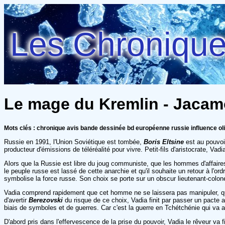
Les Chroniques
Le mage du Kremlin - Jacam
Mots clés : chronique avis bande dessinée bd européenne russie influence o
Russie en 1991, l'Union Soviétique est tombée,
Boris Eltsine
est au pouvoi
producteur d'émissions de téléréalité pour vivre. Petit-fils d'aristocrate, Vad
Alors que la Russie est libre du joug communiste, que les hommes d'affaire
le peuple russe est lassé de cette anarchie et qu'il souhaite un retour à l'
symbolise la force russe. Son choix se porte sur un obscur lieutenant-col
Vadia comprend rapidement que cet homme ne se laissera pas manipuler, qu'i
d'avertir
Berezovski
du risque de ce choix, Vadia finit par passer un pacte
biais de symboles et de guerres. Car c'est la guerre en Tchétchénie qui va 
D'abord pris dans l'effervescence de la prise du pouvoir, Vadia le rêveur v