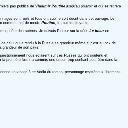
emiers pas publics de
Vladimir Poutine
jusqu'au pouvoir et qui se retirera
sonnages sont réels et tous ont subi le sort décrit dans cet ouvrage. Le
 avec comme chef de meute
Poutine
, le plus impitoyable.
atmosphère des scènes. Je suivais l'auteur sur la série
Le tueur
en
ge de celui qui a rendu à la Russie sa grandeur même si c'est au prix de
la grandeur de son pays.
n questionnement nous éclairent sur ces Russes qui ont soutenu et
 la première fois il a commis une erreur, trop confiant peut-être dans la
ui donne un visage à ce Vadia du roman, personnage mystérieux librement