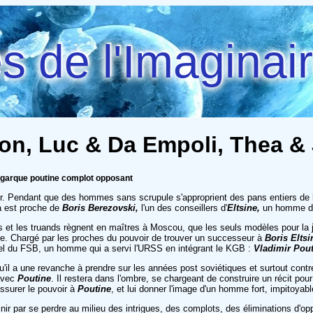
 de l'Imaginai
on, Luc & Da Empoli, Thea &
ligarque poutine complot opposant
r. Pendant que des hommes sans scrupule s'approprient des pans entiers de 
ia est proche de
Boris Berezovski,
l'un des conseillers d'
Eltsine,
un homme d'i
s et les truands règnent en maîtres à Moscou, que les seuls modèles pour la 
ordre. Chargé par les proches du pouvoir de trouver un successeur à
Boris
Eltsi
onel du FSB, un homme qui a servi l'URSS en intégrant le KGB :
Vladimir Pou
l a une revanche à prendre sur les années post soviétiques et surtout contr
 avec
Poutine
. Il restera dans l'ombre, se chargeant de construire un récit pou
assurer le pouvoir à
Poutine
, et lui donner l'image d'un homme fort, impitoya
a finir par se perdre au milieu des intrigues, des complots, des éliminations